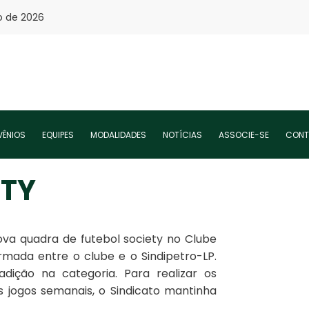
o de 2026
ÊNIOS
EQUIPES
MODALIDADES
NOTÍCIAS
ASSOCIE-SE
CONT
ETY
nova quadra de futebol society no Clube
rmada entre o clube e o Sindipetro-LP.
dição na categoria. Para realizar os
s jogos semanais, o Sindicato mantinha